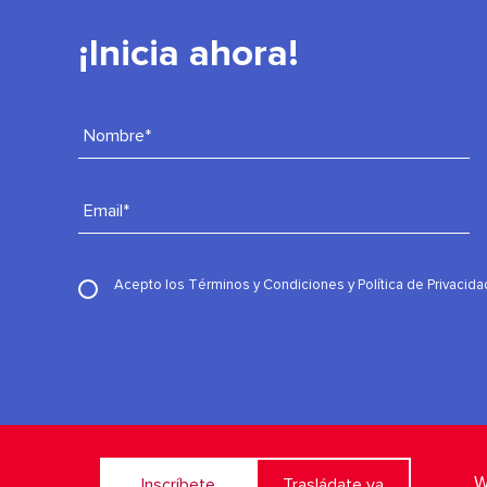
¡Inicia ahora!
Nombre*
Email*
Acepto los
Términos y Condiciones
y
Política de Privacida
W
Inscríbete
Trasládate ya