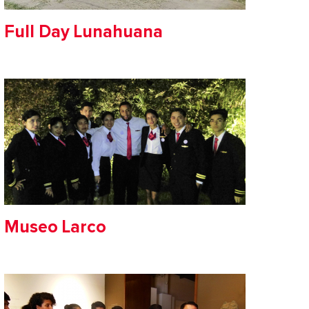
Full Day Lunahuana
Museo Larco