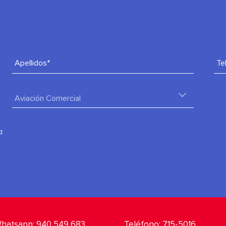
Apellidos*
Te
d
hatsapp:
940 549 683
Teléfono:
715-5016