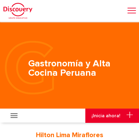
Admisión
Malla Curricular
Visitas y Viajes
¡Inicia ahora!
Gastronomía y Alta
Cocina Peruana
¡Inicia ahora!
Hilton Lima Miraflores