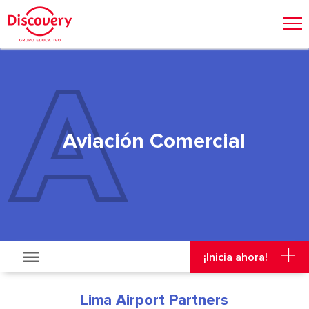
Admisión
Malla Curricular
Visitas y Viajes
¡Inicia ahora!
Aviación Comercial
¡Inicia ahora!
Lima Airport Partners