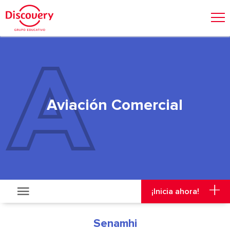
Admisión
Malla Curricular
Visitas y Viajes
¡Inicia ahora!
Aviación Comercial
¡Inicia ahora!
Senamhi