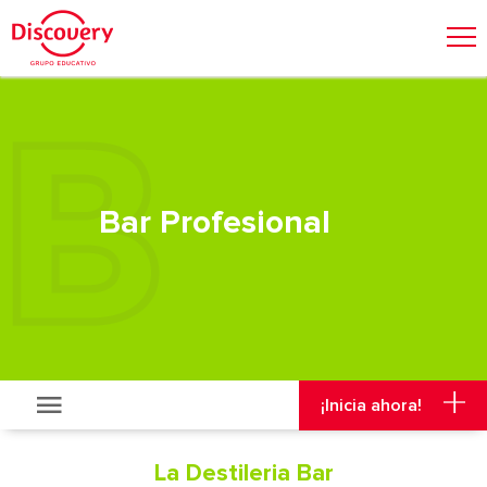
Admisión
Malla Curricular
Visitas y Viajes
¡Inicia ahora!
Bar Profesional
¡Inicia ahora!
La Destileria Bar