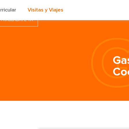
rricular
Visitas y Viajes
TRASLÁDATE YA
Ga
Co