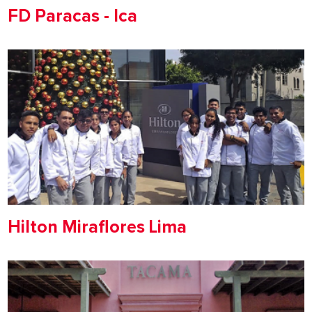
FD Paracas - Ica
Hilton Miraflores Lima