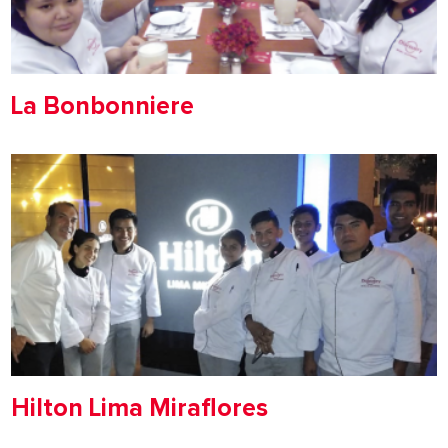
La Bonbonniere
Hilton Lima Miraflores